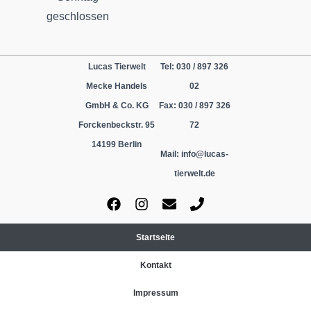
geschlossen
Lucas Tierwelt
Tel: 030 / 897 326
Mecke Handels
02
GmbH & Co. KG
Fax: 030 / 897 326
Forckenbeckstr. 95
72
14199 Berlin
Mail: info@lucas-
tierwelt.de
Startseite
Kontakt
Impressum